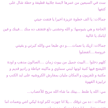
ست في السبعين من عمرها لابسة جلابية قطيفة و حطة شال على
كتفها
جمالات: يا الف خطوة عزيزة اخيرا يا فتفت جيتي
الحاجة و هي بتبوسها: و الله وحشنى دلع فتفتف ده منك …فينك و فين
ايامك يا غالية
جمالات: ازيك يا نعمات…..و دي طبعا مي والله كبرتي و بقيتي
عروسة….اتفضلوا
كلهم دخلوا …البيت جميل من بيوت زمان ….الصالون مدهب و اودة
الليفنج فيها كنبة لونها لبني سماوي و ماكينه خياطة و راديو قديم و
مكتبة و تلفزيون و المكان مليان بمفارش الكروشيه على ايد الكنب و
ترابيزة القهوة
مي: الله يا طنط …بيتك ما شاء الله مريح للأعصاب…
جمالات : ده من ذوقك …يلا انا جهزت لكم اودة ليكي انتي ونعمات اما