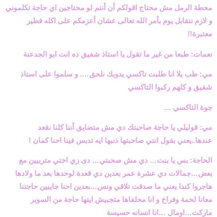
محطة الرمل مش محتاج اقولكم أن أنتم لو محتاجين اي حاجة تكلموني
و لازم نتقابل يوم بأمر الله تعالى عشان أعزمكم على اكله فطير
معتبرة
!!
نعمات: طبعا من غير ما تقول يا استاذ شفيق ده انت ابو الجدعنة
مي: طب يلا انا طلبت تاكسي يدوبك نلحق…. و سلموا على استاذ
شفيق و كلهم ركبوا التاكسي
جوة التاكسي …
مي: قوليلي يا حاجة صاحبتك دي مش متضايق أننا كلنا نقعد
عندها..يعني بقول انتي صاحبتها ذنبها ايه تدبس فينا احنا كمان !
الحاجة: بس يا بنت… دي مش صحبتي… دى زي اختي متربيين مع
بعض…جمالات دي عشرة عمر بعدين دي قعدة لوحدها بعد ما ولادها
هاجروا كندا يعني ما صدقت تلاقي ونس…بعدين احنا جايبين حاجتنا
معانا لحمة وفراخ و انا محلفاها متجبيش ايتها حاجة من السوبر
ماركت…اومال …انا انسانه حسيسة