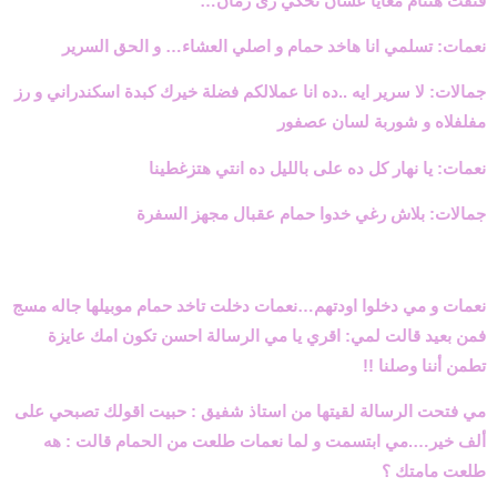
فتفت هتنام معايا عشان نحكي زى زمان…
نعمات: تسلمي انا هاخد حمام و اصلي العشاء… و الحق السرير
جمالات: لا سرير ايه ..ده انا عملالكم فضلة خيرك كبدة اسكندراني و رز
مفلفلاه و شوربة لسان عصفور
نعمات: يا نهار كل ده على بالليل ده انتي هتزغطينا
جمالات: بلاش رغي خدوا حمام عقبال مجهز السفرة
نعمات و مي دخلوا اودتهم…نعمات دخلت تاخد حمام موبيلها جاله مسج
فمن بعيد قالت لمي: اقري يا مي الرسالة احسن تكون امك عايزة
تطمن أننا وصلنا !!
مي فتحت الرسالة لقيتها من استاذ شفيق : حبيت اقولك تصبحي على
ألف خير….مي ابتسمت و لما نعمات طلعت من الحمام قالت : هه
طلعت مامتك ؟