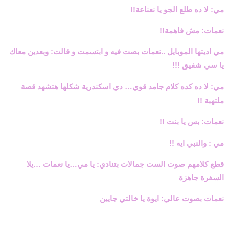
مي: لا ده طلع الجو يا نعناعة!!
نعمات: مش فاهمة!!
مي اديتها الموبايل ..نعمات بصت فيه و ابتسمت و قالت: وبعدين معاك
يا سي شفيق !!!
مي: لا ده كده كلام جامد قوي… دي اسكندرية شكلها هتشهد قصة
ملتهبة !!
نعمات: بس يا بنت !!
مي : والنبي ايه !!
قطع كلامهم صوت الست جمالات بتنادي: يا مي…يا نعمات …يلا
السفرة جاهزة
نعمات بصوت عالي: ايوة يا خالتي جايين