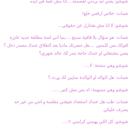
شوشو: يعني ايه يردني لعصمته….انا مش لعبة في ايده
نعمات: خلاص ارفعي خلع!
شوشو: لا انا مش هتنازل عن حقوقي…
نعمات: هو سؤال بلا قافية سمج…..بما اني لسة مطلقة جديد عايزة
اقولك بس كلمتين ….هل حضرتك ماديا بعد الطلاق عندك مصدر دخل ؟
يعني بتشتغلي او عندك حاجة بتدر لك عائد شهري؟
شوشو وهي متنحة: لا….
نعمات: هل الوالد او الوالدة سايبن لك ورث ؟
شوشو وهي مسهمة: اه بس مش كتير …..
نعمات: طب هل عندك استعداد تعيشي مفلسة و انتي من غير حد
يصرف عليكي
شوشو: كل اللي يهمني كرامتي !!….