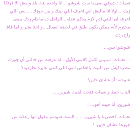
نعمات: شوفي بقى يا ست شوشو …انا واحدة بنت بلد و مش الا فرنكا
زيك….اولا انا ماليش اني اعرف اللي بينك و بين جوزك…. بس اللي
اعرفه ان البني ادم لازم يحكم عقله…الراجل ده ما دام ردك يبقى
محترم لأنه ممكن يكون طلق في لحظة انفعال…و احنا بشر و لما فاق
راح ردك
شوشو: بس…
. : نعمات: سبيني اكمل كلامي الأول…انا عرفت من خالتي أن جوزك
مطردكيش من البيت بالعكس انتي اللي كنتي عايزة تطرديه؟
شوشة: آه عشان خاين!
الباب خبط و نعمات فتحت لقيت شيرين…..
شيرين: انا جيت اهو… !
نعمات: احضرينا يا شيرين…… الست شوشو بتقول انها زعلانه من
جوزها عشان خاين..!