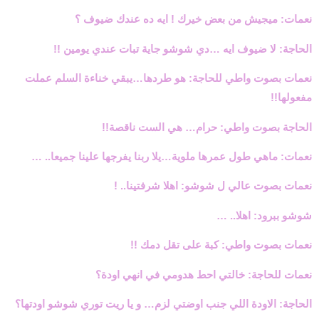
نعمات: ميجيش من بعض خيرك ! ايه ده عندك ضيوف ؟
الحاجة: لا ضيوف ايه …دي شوشو جاية تبات عندي يومين !!
نعمات بصوت واطي للحاجة: هو طردها…يبقي خناءة السلم عملت
مفعولها!!
الحاجة بصوت واطي: حرام… هي الست ناقصة!!
نعمات: ماهي طول عمرها ملوية…يلا ربنا يفرجها علينا جميعا.. …
نعمات بصوت عالي ل شوشو: اهلا شرفتينا.. !
شوشو ببرود: اهلا.. …
نعمات بصوت واطي: كبة على تقل دمك !!
نعمات للحاجة: خالتي احط هدومي في انهي اودة؟
الحاجة: الاودة اللي جنب اوضتي لزم… و يا ريت توري شوشو اودتها؟