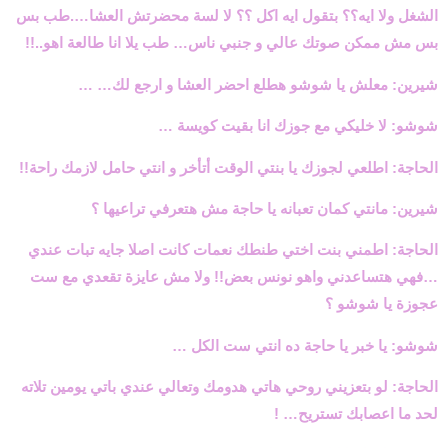
الشغل ولا ايه؟؟ بتقول ايه اكل ؟؟ لا لسة محضرتش العشا….طب بس
بس مش ممكن صوتك عالي و جنبي ناس… طب يلا انا طالعة اهو..!!
شيرين: معلش يا شوشو هطلع احضر العشا و ارجع لك… …
شوشو: لا خليكي مع جوزك انا بقيت كويسة …
الحاجة: اطلعي لجوزك يا بنتي الوقت أتأخر و انتي حامل لازمك راحة!!
شيرين: مانتي كمان تعبانه يا حاجة مش هتعرفي تراعيها ؟
الحاجة: اطمني بنت اختي طنطك نعمات كانت اصلا جايه تبات عندي
…فهي هتساعدني واهو نونس بعض!! ولا مش عايزة تقعدي مع ست
عجوزة يا شوشو ؟
شوشو: يا خبر يا حاجة ده انتي ست الكل …
الحاجة: لو بتعزيني روحي هاتي هدومك وتعالي عندي باتي يومين تلاته
لحد ما اعصابك تستريح… !