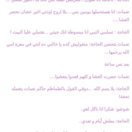
نعمات: انا هستحملها يومين بس….يلا اروح اودتي اغير عشان نحضر
العشا…..
الحاجة : تسلمي النبي انا مبسوطة انك جيتي …هتملي عليا البيت !
نعمات بتحضن الحاجة: متقوليش كده يا خالتي ده انتي في معزة امي
الله يرحمها…
بعد نص ساعة
نعمات حضرت العشا و كلهم قعدوا يتعشوا….
الحاجة: يلا بسم الله …دوقي الفول بالطماطم حاكم نعمات بتعمله
تحفة!
شوشو: شكرا انا باكل اهو..
الحاجة: معلش أيام و تعدي..