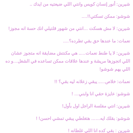
شيرين: أنور إنسان كويس وانتي اللي ضيعتيه من ايدك ..
شوشو: ممكن تسكتي!!….
شيرين: لا مش هسكت …انتي من شهور قلتيلي انك حسة انه مجوز!
نعمات: ما عندها حق بقي تطرده؟….
شيرين: لا يا طنط نعمات….. هي مكنتش مضايقة انه متجوز عشان
اللي اتجوزها مريشة و عندها علاقات ممكن تساعده في الشغل…و ده
اللي يهم شوشو!
نعمات: خلاص….. يبقي زعلانه ليه بقي؟ !!
شوشو: عايزة حقي انا وابني… !
شيرين: انتي مفلسة الراجل اول بأول!
شوشو: بقلك ايه…… هتغلطي يبقي تمشي احسن! !
شيرين : بقي كده انا اللي غلطانه !