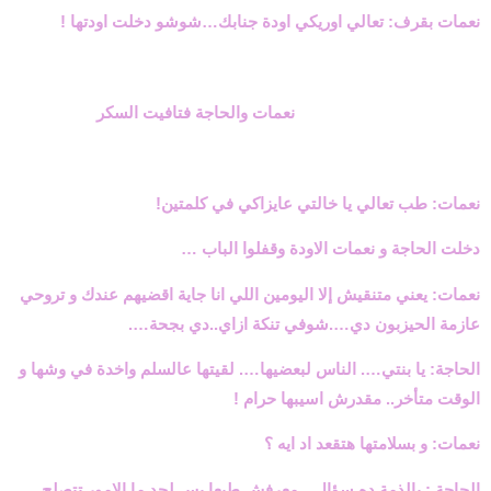
نعمات بقرف: تعالي اوريكي اودة جنابك…شوشو دخلت اودتها !
نعمات والحاجة فتافيت السكر
نعمات: طب تعالي يا خالتي عايزاكي في كلمتين!
دخلت الحاجة و نعمات الاودة وقفلوا الباب …
نعمات: يعني متنقيش إلا اليومين اللي انا جاية اقضيهم عندك و تروحي
عازمة الحيزبون دي….شوفي تنكة ازاي..دي بجحة….
الحاجة: يا بنتي…. الناس لبعضيها…. لقيتها عالسلم واخدة في وشها و
الوقت متأخر.. مقدرش اسيبها حرام !
نعمات: و بسلامتها هتقعد اد ايه ؟
الحاجة : بالذمة ده سؤال…معرفش طبعا بس لحد ما الامور تتصلح …