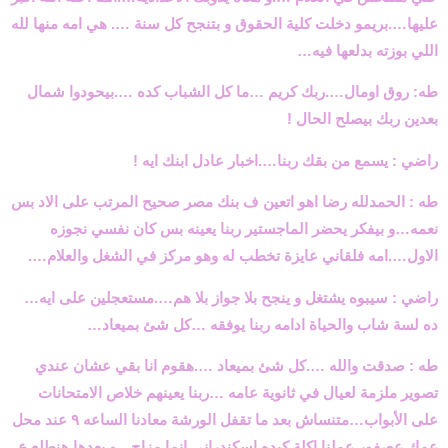
عليها….بريمو دخلت كلية الحقوق و بتنجح كل سنة …. هي امه منها لله
اللي بوزته بدلعها فيه
…
طه: روق اومال….ربك كريم …ما كل الشباب كده ….بيحودوا شمال
بعدين ربك بيصلح الحال
!
راضي : يسمع من بقك ربنا….اخبار عادل ابنك ايه
!
طه : الحمدلله رضا اهو اتعين ف بنك مصر صحيح المرتب على الاد بس
نعمه…و بيفكر يحضر الماجستير ربنا يعينه بس كان نفسي نجوزه
الاول….امه فلقاني عايزة تخطب له وهو مركز في الشغل والعلام
….
راضي : سيبوه يشتغل و ينجح بلا جواز بلا هم….مستعجلين على ايه…
ده لسة شاب والحياة ادامه ربنا يوفقه …كل شئ بميعاد
…
طه : صدقت والله ….كل شئ بميعاد ….هقوم انا بقي عشان عندي
تصوير ملزمة لعيال في ثانوية عامه …ربنا يعينهم خلاص الامتحانات
على الأبواب…متنساش بعد ما تقفل الورشة معادنا الساعه ٩ عند محل
عمك عصفور عملنا اكلة كبده اسكندراني انما مزاج…و بعدها هنطلع ع