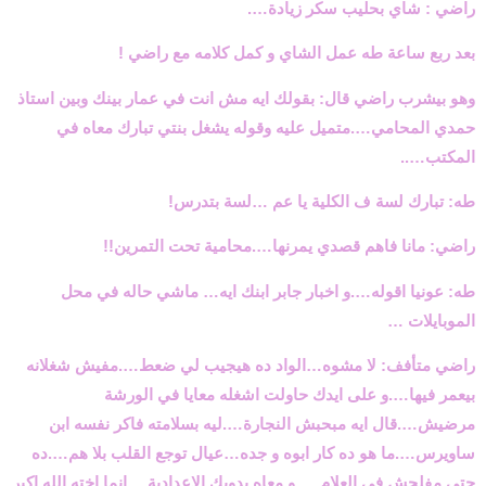
راضي
:
شاي بحليب سكر زيادة
….
بعد ربع ساعة طه عمل الشاي و كمل كلامه مع راضي
!
وهو بيشرب راضي قال: بقولك ايه مش انت في عمار بينك وبين استاذ
حمدي المحامي….متميل عليه وقوله يشغل بنتي تبارك معاه في
المكتب
…..
طه: تبارك لسة ف الكلية يا عم …لسة بتدرس
!
راضي: مانا فاهم قصدي يمرنها….محامية تحت التمرين
!!
طه: عونيا اقوله….و اخبار جابر ابنك ايه… ماشي حاله في محل
الموبايلات
…
راضي متأفف: لا مشوه…الواد ده هيجيب لي ضعط….مفيش شغلانه
بيعمر فيها….و على ايدك حاولت اشغله معايا في الورشة
مرضيش….قال ايه مبحبش النجارة….ليه بسلامته فاكر نفسه ابن
ساويرس….ما هو ده كار ابوه و جده…عيال توجع القلب بلا هم….ده
حتي مفلحش في العلام ….و معاه يدوبك الاعدادية….انما اخته الله اكبر