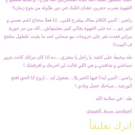
القهوة نضرب حجرين عشان اغلبك في دور طاولة من بتوع زمان
!!
راضي : النبي الكلام معاك بيشرح قلبي…انا فعلا محتاج اشم نفسي و
اغير جو…. ده حتى القهوة بقالي كتير معتبتهاش…كله من نبر حورية
مراتي قعدت تقر على خروجات مع صحابي لحد ما بقيت علطول متلقح
ف البيت
!!
طه بيخبط على كتفه: يا راجل يا مفتري….ده اذا كان مراتك كانت بتزور
جماعتي و شافتني و هي اللي قالت لي اخرجك و افرفشك
!
راضي : النبي ايه!! فيها الخير يلا….هنقول ايه …اروح انا الحق افتح
الورشة…صباحك عسل ونادي
!
طه : في سلامة الله
#حواديت_مروة_الحمدي
.
اترك تعليقاً