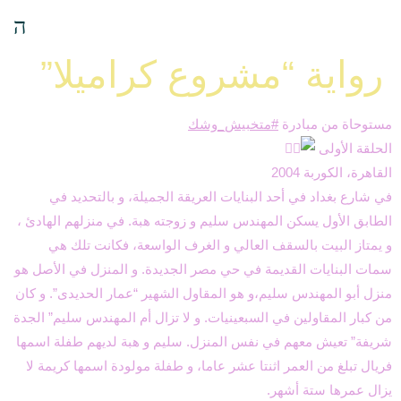
رواية “مشروع كراميلا”
مستوحاة من مبادرة
#متخبيش_وشك
الحلقة الأولى
القاهرة، الكوربة 2004
في شارع بغداد في أحد البنايات العريقة الجميلة، و بالتحديد في
الطابق الأول يسكن المهندس سليم و زوجته هبة. في منزلهم الهادئ ،
و يمتاز البيت بالسقف العالي و الغرف الواسعة، فكانت تلك هي
سمات البنايات القديمة في حي مصر الجديدة. و المنزل في الأصل هو
منزل أبو المهندس سليم،و هو المقاول الشهير “عمار الحديدى”. و كان
من كبار المقاولين في السبعينيات. و لا تزال أم المهندس سليم” الجدة
شريفة” تعيش معهم في نفس المنزل. سليم و هبة لديهم طفلة اسمها
فريال تبلغ من العمر اثنتا عشر عاما، و طفلة مولودة اسمها كريمة لا
يزال عمرها ستة أشهر.