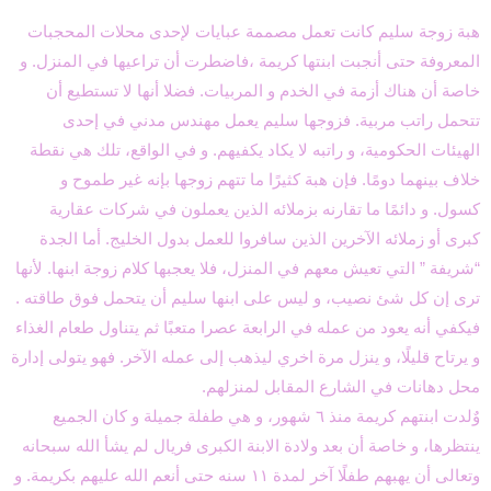
هبة زوجة سليم كانت تعمل مصممة عبايات لإحدى محلات المحجبات
المعروفة حتى أنجبت ابنتها كريمة ،فاضطرت أن تراعيها في المنزل. و
خاصة أن هناك أزمة في الخدم و المربيات. فضلا أنها لا تستطيع أن
تتحمل راتب مربية. فزوجها سليم يعمل مهندس مدني في إحدى
الهيئات الحكومية، و راتبه لا يكاد يكفيهم. و في الواقع، تلك هي نقطة
خلاف بينهما دومًا. فإن هبة كثيرًا ما تتهم زوجها بإنه غير طموح و
كسول. و دائمًا ما تقارنه بزملائه الذين يعملون في شركات عقارية
كبرى أو زملائه الآخرين الذين سافروا للعمل بدول الخليج. أما الجدة
“شريفة ” التي تعيش معهم في المنزل، فلا يعجبها كلام زوجة ابنها. لأنها
ترى إن كل شئ نصيب، و ليس على ابنها سليم أن يتحمل فوق طاقته .
فيكفي أنه يعود من عمله في الرابعة عصرا متعبًا ثم يتناول طعام الغذاء
و يرتاح قليلًا، و ينزل مرة اخري ليذهب إلى عمله الآخر. فهو يتولى إدارة
محل دهانات في الشارع المقابل لمنزلهم.
وٌلدت ابنتهم كريمة منذ ٦ شهور، و هي طفلة جميلة و كان الجميع
ينتظرها، و خاصة أن بعد ولادة الابنة الكبرى فريال لم يشأ الله سبحانه
وتعالى أن يهبهم طفلًا آخر لمدة ١١ سنه حتى أنعم الله عليهم بكريمة. و