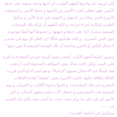
لكن كريمة عند ولادتها أبلغهم الطبيب أن لديها وحمة صبغية على خدها
الأيسر، فهي تغطي الجزء الأيسر من الجبهة و خدها الأيسر. و استقبلت
الأسرة الخبر بحالة من الذهول و الخوف في بادئ الأمر. و سألوا
الطبيب إمكانية إجراء جراحة، و لكنه أبلغهم أن إزالة تلك الوحمات
الصبغية ستترك أثرًا على خدها و جبهتها. و خصوصًا أنها أيضًا موجودة
حول العين اليسرى . و لكنه طمأنهم قائلًا:” إن العلم كل يوم في تقدم و
لا مجال لليأس أو الحزن وخاصة أن تلك الوحمة الصبغية لا ضرر منها.”
وبمرور الستة أشهر الأولي، أضفى وجود كريمة جو من السعادة و الفرح
على البيت. ولكن كانت هناك بعض المواقف السخيفة التي أزعجت
هبة. فمثلًا عند الاحتفال بسبوع “كراميلا”، و هو اسم الدلع الذي قررت
العائلة إطلاقه عليها، قامت الأسرة بعمل “عقيقة” كعادة العائلات
المصرية في تلك المناسبات. و قاموا بدعوة الأقارب و الجيران. و يوم
السبوع علت الموسيقى و انشغل الأب سليم بتجهيز المكان، و لكن
الأمور لم تكن على ما يرام حيث حدثت ما أصاب هبة بالإنزعاج الشديد
ف…….
نستكمل في الحلقة القادمة !