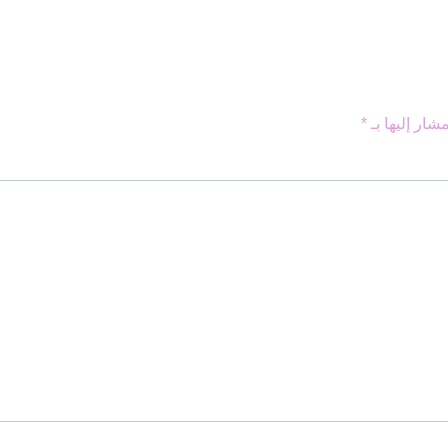
شار إليها بـ
*