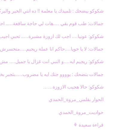
شكوكو بيضحك : تلميذك يا معلمة !! ده انتي الخير والبرك
جمالات: طب قوم بقي ….هات لي حاجة ساقعة….. احسن
شكوكو: عونيا…. اجب لك ازوزة مشبرة….. تحبي اجيب 
جمالات: لا يا خويا….حاكم انا عملة ريجيم….متخسرش 
شكوكو: ريجيم ايه….و النبي انت غزال يا جميل…. مش 
جمالات بتضحك : يوووو جتك ايه يا مضروب…..بتجبر ب
شكوكو: حالا هجيب الازوزة……
الحوار بقلمي_مروة_الحمدي
حواديت_مروة_الحمدي
قراءة سعيدة ⚘