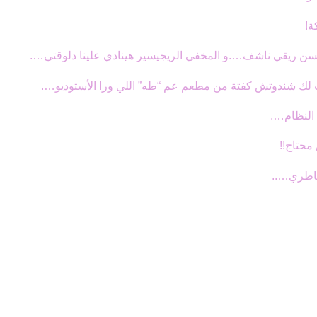
ة!
 ريقي ناشف….و المخفي الريجيسير هينادي علينا دلوقتي….
لك شندوتش كفتة من مطعم عم “طه” اللي ورا الأستوديو….
النظام….
محتاج!!
خاطري…..