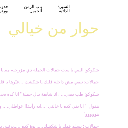
السيرة
باب الزمن
حدوتة
الذاتية
الجميل
بورتر
حوار من خيالي
شكوكو: النبي يا ست جمالات الجملة دي مزرجنه معايا
جمالات: تبقي مش داخلة قلبك يا شكشك….غيّرها يا قل
شكوكو: طب بصي….. انا شايفة بدل جملة ” انا كده بحب
هقول: ” انا بقي كده يا خالتي ….ايه رأيك!! عواطلي….
هووووو”
جمالات : يسلم فمك يا شكشك…..ايوة كده …..برنس يا