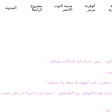
كوفرتة
مدينة التوت
مشروع
المدونة
يه
مرمر
الاحمر
كراميلا
 اوي….مش عارف ليه بلا قافية بنساها….
بي….
 قعدتي على القهوة بلا شغلة ولا مشغلة”
 وبحب قعدة القواهي زي المقاطيع…. اعمل ايه يا ناس!! ما رجلي حفيت
 واد….