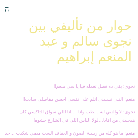
حوار من تأليفي بين
نجوى سالم و عبد
المنعم إبراهيم
نجوى: بقي ده فصل تعمله فيا يا سي منعم!!!
منعم: النبي تسبيني اتلم على نفسي احسن مفاصلي سابت!!
نجوى: لا والنبي ايه….طب وانا ….انا اللي سواق التاكسي كان
هيجيبني من افايا…لولا الناس اللي في الشارع حشوه!!
منعم: ما هو كله من ربيبية الصون و العفاف الست ميمي شكيب …حد