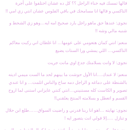
قالها تمسك فيه خناء الراجل ؟؟ كل ده عشان اختلفوا على أجرة
التاكسي و قالها انا مسامحك في باقي الفلوس عشان انتي زي امي !!
نجوى: عندها حق ماهو راجل بارد صحيح امه ايه…وهو زي الشحط و
شنبه مالي وشه !!
منعم: انتي كمان هتعومي على عومها… انا غلطان اني ركبت معاكم
التاكسي… اللي يمشي ورا الستات يضيع
نجوى: لا وانت بسلامتك جدع اوي مانت جريت
منعم: لا عندك….انا الأول حوشت ما بينهم لحد ما الست ميمي اديته
بالشنطة على دماغه و الراجل دمه ساح والناس اتلمت… و انا عندي
تصوير و الكاست كله مستنيني…انتي كنتي عايزاني استنى لما اروح
القسم و اتعطل و بسلامته المنتج يعلقني!!
نجوى: نهايته …اهو انا ربنا قدرني و راضيت السواق……طلع ابن حلال
و تنازل …..إلا قولي انت بتصور ايه !
منعم: فلم كوميدي و معايا شوية أساتذة يفرحوا كمال الشناوي و الست