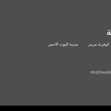
ة
كوفرتة مرمر
مدينة التوت الاحمر
nfo@hwade