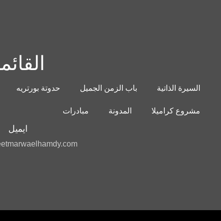
القائم
السيرة الذاتية
باب الزمن الجميل
حدوتة بورتريه
مشروع كراميلا
المدونة
مبادرات
ايميل
etmarwaelhamdy.com